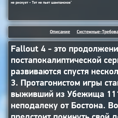
не рискует - Тот не пьет шампанское"
Описание
Системные-Требов
Fallout 4 - это продолжен
постапокалиптической сер
развиваются спустя нескол
3. Протагонистом игры ст
выживший из Убежища 111
неподалеку от Бостона. В
предстоит покинуть свой д